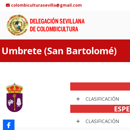
Saltar
colombiculturasevilla@gmail.com
al
contenido
Umbrete (San Bartolomé)
CLASIFICACIÓN
ESPE
CLASIFICACIÓN